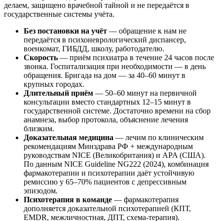
делаем, защищено врачебной тайной и не передаётся в
государственные системы учёта.
Без постановки на учёт
— обращение к нам не
передаётся в психоневрологический диспансер,
военкомат, ГИБДД, школу, работодателю.
Скорость
— приём психиатра в течение 24 часов после
звонка. Госпитализация при необходимости — в день
обращения. Бригада на дом — за 40–60 минут в
крупных городах.
Длительный приём
— 50–60 минут на первичной
консультации вместо стандартных 12–15 минут в
государственной системе. Достаточно времени на сбор
анамнеза, выбор протокола, объяснение лечения
близким.
Доказательная медицина
— лечим по клиническим
рекомендациям Минздрава РФ + международным
руководствам NICE (Великобритания) и APA (США).
По данным NICE Guideline NG222 (2024), комбинация
фармакотерапии и психотерапии даёт устойчивую
ремиссию у 65–70% пациентов с депрессивным
эпизодом.
Психотерапия в команде
— фармакотерапия
дополняется доказательной психотерапией (КПТ,
EMDR, межличностная, ДПТ, схема-терапия).